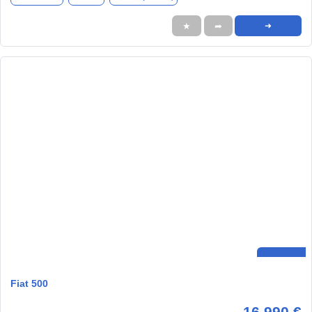
★
➦
➜
Fiat 500
16.990 €