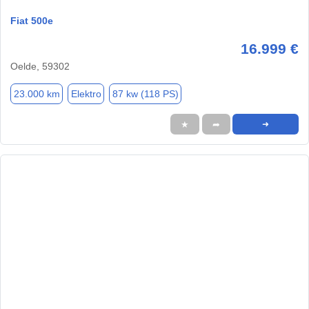
Fiat 500e
16.999 €
Oelde, 59302
23.000 km
Elektro
87 kw (118 PS)
★
➦
➜