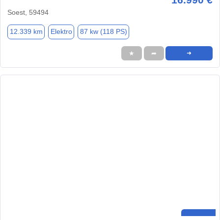
Soest, 59494
12.339 km
Elektro
87 kw (118 PS)
★
➦
➜