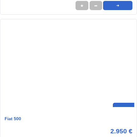
★
➦
➜
Fiat 500
2.950 €