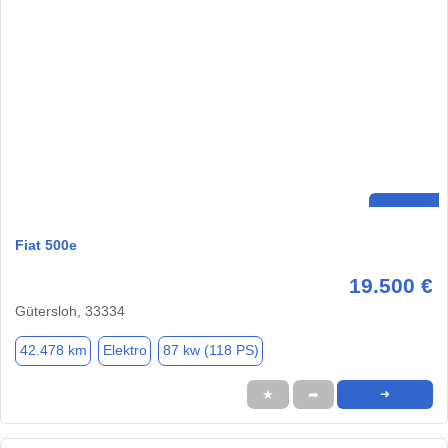
Fiat 500e
19.500 €
Gütersloh, 33334
42.478 km
Elektro
87 kw (118 PS)
★
➦
➜