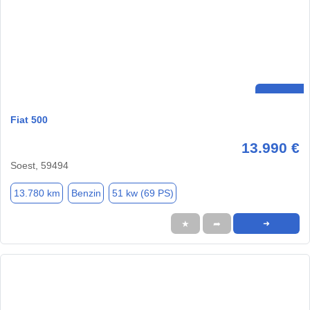
Fiat 500
13.990 €
Soest, 59494
13.780 km
Benzin
51 kw (69 PS)
★
➦
➜