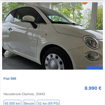
Fiat 500
8.990 €
Herzebrock-Clarholz, 33442
65.000 km
Benzin
51 kw (69 PS)