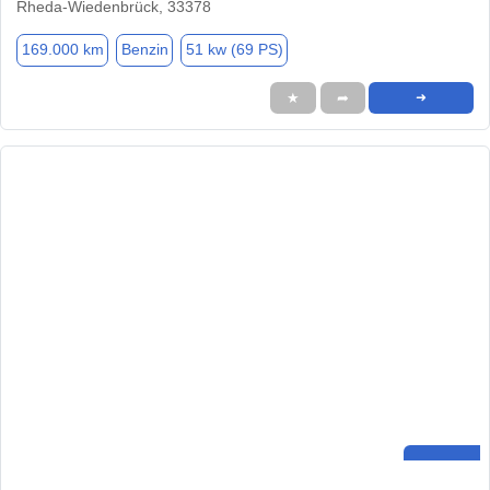
Rheda-Wiedenbrück, 33378
169.000 km
Benzin
51 kw (69 PS)
★
➦
➜