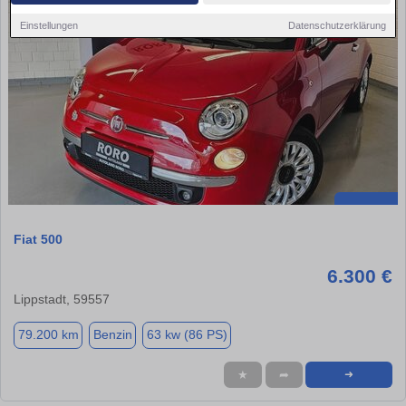
Einstellungen
Datenschutzerklärung
Fiat 500
6.300 €
Lippstadt, 59557
79.200 km
Benzin
63 kw (86 PS)
★
➦
➜