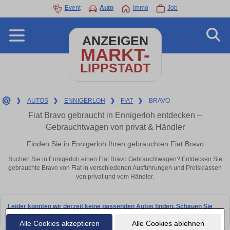
Event
Auto
Immo
Job
ANZEIGEN
MARKT-
LIPPSTADT
❯
AUTOS
❯
ENNIGERLOH
❯
FIAT
❯
BRAVO
Fiat Bravo gebraucht in Ennigerloh entdecken –
Gebrauchtwagen von privat & Händler
Finden Sie in Ennigerloh Ihren gebrauchten Fiat Bravo
Suchen Sie in Ennigerloh einen Fiat Bravo Gebrauchtwagen? Entdecken Sie
gebrauchte Bravo von Fiat in verschiedenen Ausführungen und Preisklassen
von privat und vom Händler.
Leider konnten wir derzeit keine passenden Autos finden. Schauen Sie
bald wieder vorbei!
Alle Cookies akzeptieren
Alle Cookies ablehnen