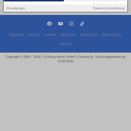
Einstellungen
Datenschutzerklärung
Ratgeber
Presse
Lokales
Über Uns
Impressum
Datenschutz
Cookies
Copyright © 2000 - 2026 | 1A Infosysteme GmbH | Content by: 1A-Anzeigenmarkt.de
10.08.2026