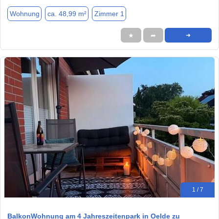
Wohnung
ca. 48,99 m²
Zimmer 1
★
➦
➜
1 / 7
BalkonWohnung am 4 Jahreszeitenpark in Oelde zu