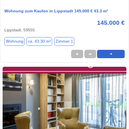
Wohnung zum Kaufen in Lippstadt 145.000 € 43.3 m²
145.000 €
Lippstadt, 59555
Wohnung
ca. 43,30 m²
Zimmer 1
★
➦
➜