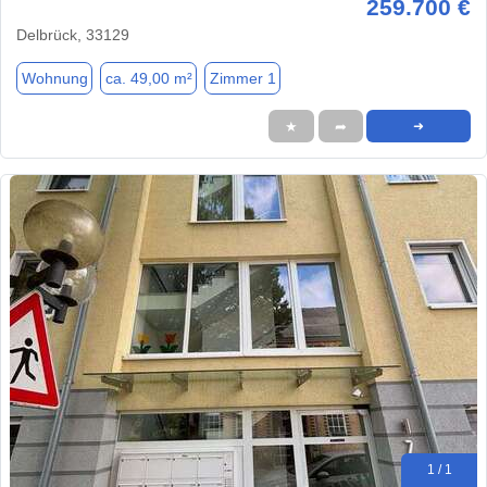
259.700 €
Delbrück, 33129
Wohnung
ca. 49,00 m²
Zimmer 1
★
➦
➜
1 / 1