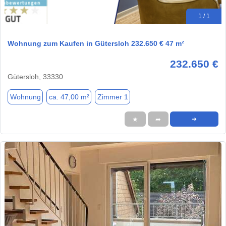
1 / 1
Wohnung zum Kaufen in Gütersloh 232.650 € 47 m²
232.650 €
Gütersloh, 33330
Wohnung
ca. 47,00 m²
Zimmer 1
★
➦
➜