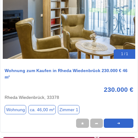
1 / 1
Wohnung zum Kaufen in Rheda Wiedenbrück 230.000 € 46
m²
230.000 €
Rheda Wiedenbrück, 33378
Wohnung
ca. 46,00 m²
Zimmer 1
★
➦
➜