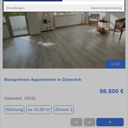
Einstellungen
Datenschutzerklärung
1 / 13
Bezugsfreies Appartement in Gütersloh
98.800 €
Gütersloh, 33332
Wohnung
ca. 41,00 m²
Zimmer 1
★
➦
➜