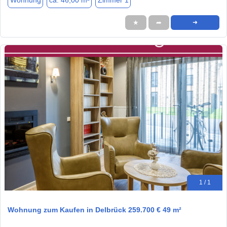
Wohnung
ca. 46,00 m²
Zimmer 1
★
➦
➜
1 / 1
Wohnung zum Kaufen in Delbrück 259.700 € 49 m²