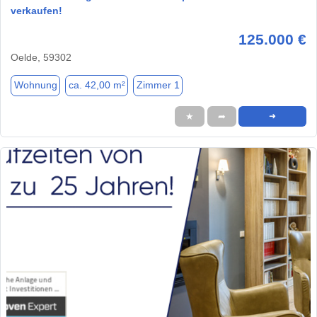
verkaufen!
125.000 €
Oelde, 59302
Wohnung
ca. 42,00 m²
Zimmer 1
★
➦
➜