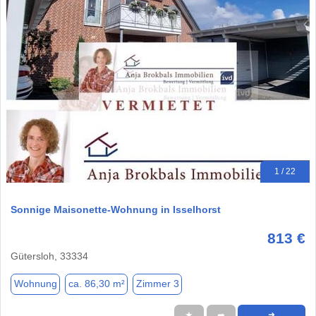
1 / 22
Sonnige Maisonette-Wohnung in Isselhorst
813 €
Gütersloh, 33334
Wohnung
ca. 86,30 m²
Zimmer 3
★
➦
➜