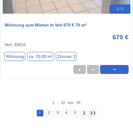
1 / 1
Wohnung zum Mieten in Verl 670 € 70 m²
670 €
Verl, 33415
Wohnung
ca. 70,00 m²
Zimmer 3
★
➦
➜
1 - 10 von 59
1
2
3
4
5
❯
❯❯