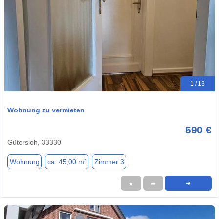
1 / 13
Wohnung zu vermieten
590 €
Gütersloh, 33330
Wohnung
ca. 45,00 m²
Zimmer 3
★
➦
➜