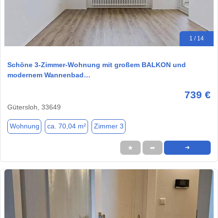
1 / 14
Schöne 3-Zimmer-Wohnung mit großem BALKON und
modernem Wannenbad…
739 €
Gütersloh, 33649
Wohnung
ca. 70,04 m²
Zimmer 3
★
➦
➜