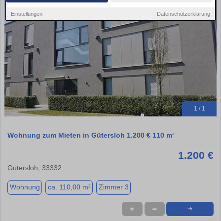
Einstellungen
Datenschutzerklärung
1 / 1
Wohnung zum Mieten in Gütersloh 1.200 € 110 m²
1.200 €
Gütersloh, 33332
Wohnung
ca. 110,00 m²
Zimmer 3
★
➦
➜