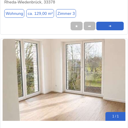
Rheda-Wiedenbrück, 33378
Wohnung
ca. 129,00 m²
Zimmer 3
★
➦
➜
1 / 1