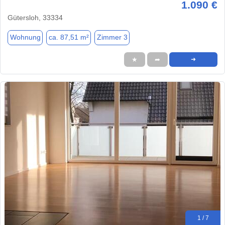
1.090 €
Gütersloh, 33334
Wohnung
ca. 87,51 m²
Zimmer 3
★
➦
➜
1 / 7