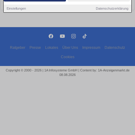
bald wieder vorbei!
Einstellungen
Datenschutzerklärung
Ratgeber
Presse
Lokales
Über Uns
Impressum
Datenschutz
Cookies
Copyright © 2000 - 2026 | 1A Infosysteme GmbH | Content by: 1A-Anzeigenmarkt.de
08.08.2026