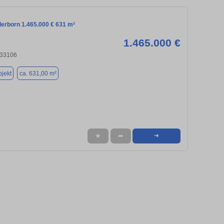
derborn 1.465.000 € 631 m²
1.465.000 €
 33106
jekt
ca. 631,00 m²
★
➦
➜