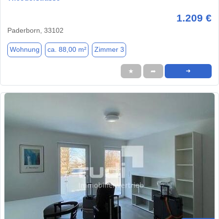
1.209 €
Paderborn, 33102
Wohnung
ca. 88,00 m²
Zimmer 3
★
➦
➜