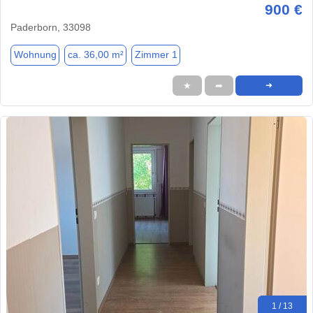
900 €
Paderborn, 33098
Wohnung
ca. 36,00 m²
Zimmer 1
★
➦
➜
1 / 13