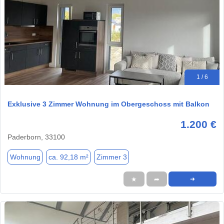
1 / 6
Exklusive 3 Zimmer Wohnung im Obergeschoss mit Balkon
1.200 €
Paderborn, 33100
Wohnung
ca. 92,18 m²
Zimmer 3
★
➦
➜