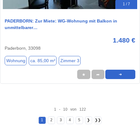
1 / 7
PADERBORN: Zur Miete: WG-Wohnung mit Balkon in
unmittelbarer…
1.480 €
Paderborn, 33098
Wohnung
ca. 85,00 m²
Zimmer 3
★
➦
➜
1 - 10 von 122
1
2
3
4
5
❯
❯❯