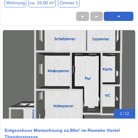
Wohnung
ca. 26,00 m²
Zimmer 1
★
➦
➜
1 / 12
Erdgeschoss Mietwohnung ca.88m² im Riemeke Viertel
Theodorstrasse