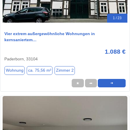
1 / 23
Vier extrem außergewöhnliche Wohnungen in
kernsaniertem…
1.088 €
Paderborn, 33104
Wohnung
ca. 75,56 m²
Zimmer 2
★
➦
➜