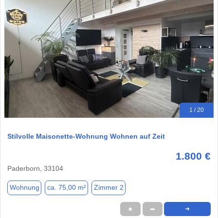
1 / 20
Stilvolle Maisonette-Wohnung Wohnen auf Zeit
1.800 €
Paderborn, 33104
Wohnung
ca. 75,00 m²
Zimmer 2
★
➦
➜