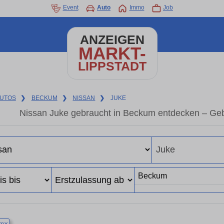
Event
Auto
Immo
Job
ANZEIGEN
MARKT-
LIPPSTADT
UTOS
❯
BECKUM
❯
NISSAN
❯
JUKE
Nissan Juke gebraucht in Beckum entdecken – Geb
×