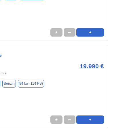
★
➦
➜
e
19.990 €
3397
Benzin
84 kw (114 PS)
★
➦
➜