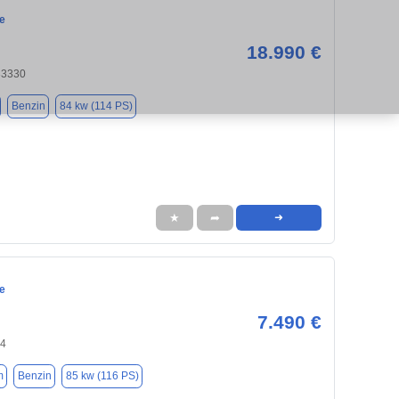
e
18.990 €
33330
Benzin
84 kw (114 PS)
★
➦
➜
e
7.490 €
94
m
Benzin
85 kw (116 PS)