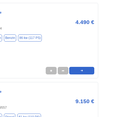
e
4.490 €
94
m
Benzin
86 kw (117 PS)
★
➦
➜
e
9.150 €
59557