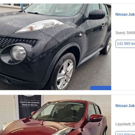
Nissan Juk
Soest, 594
142.985 k
Nissan Juk
Lippstadt, 