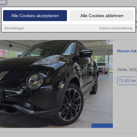
um
Finden Sie in Beckum Ihren gebrau
Alle Cookies akzeptieren
Alle Cookies ablehnen
 Sie in Beckum einen Nissan Juke Gebrauchtwagen? Entdecken Sie gebrauchte Ju
von privat und vom Händle
Einstellungen
Datenschutzerklärung
Nissan Juk
Oelde, 593
73.102 km