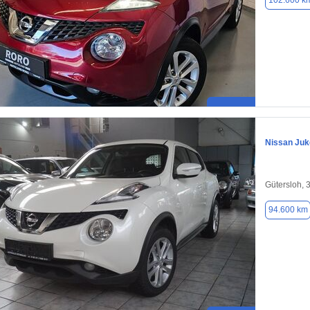
102.600 k
Nissan Juk
Gütersloh, 
94.600 km