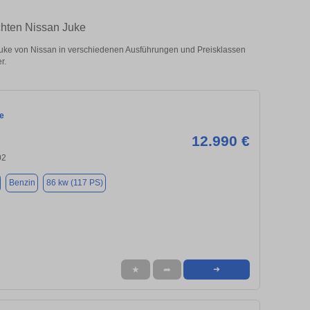
chten Nissan Juke
ke von Nissan in verschiedenen Ausführungen und Preisklassen
r.
e
12.990 €
02
Benzin
86 kw (117 PS)
★
➦
➜