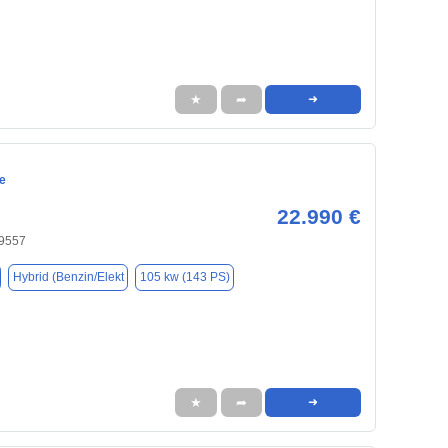
★
➦
➜
e
22.990 €
59557
Hybrid (Benzin/Elekt
105 kw (143 PS)
★
➦
➜