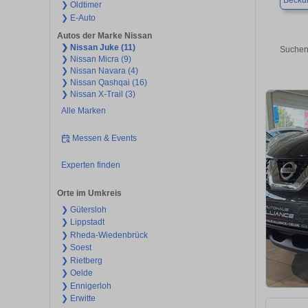
Beck
❯ Oldtimer
❯ E-Auto
Autos der Marke Nissan
❯ Nissan Juke (11)
Suchen
❯ Nissan Micra (9)
❯ Nissan Navara (4)
❯ Nissan Qashqai (16)
❯ Nissan X-Trail (3)
Alle Marken
Messen & Events
Experten finden
Orte im Umkreis
❯ Gütersloh
❯ Lippstadt
❯ Rheda-Wiedenbrück
❯ Soest
❯ Rietberg
❯ Oelde
❯ Ennigerloh
❯ Erwitte