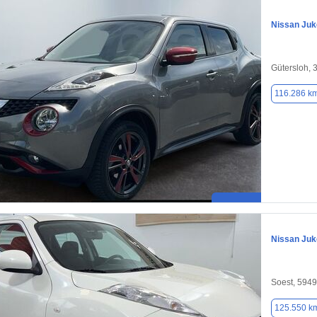
Nissan Juk
Gütersloh, 
116.286 k
Nissan Juk
Soest, 594
125.550 k