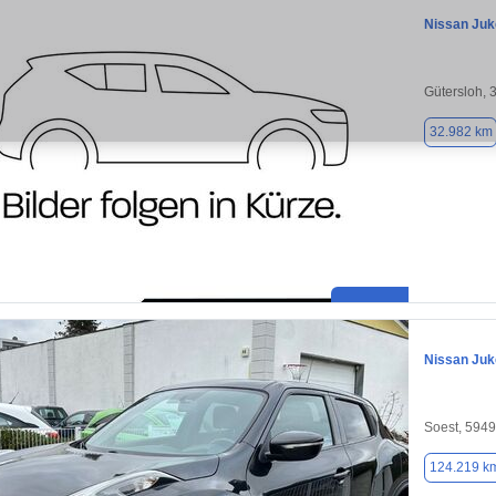
Nissan Juk
Gütersloh, 
32.982 km
Nissan Juk
Soest, 594
124.219 k