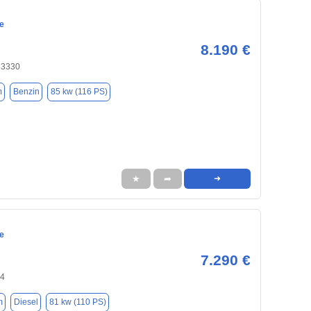
e
8.190 €
33330
m
Benzin
85 kw (116 PS)
★
➦
➜
e
7.290 €
94
m
Diesel
81 kw (110 PS)