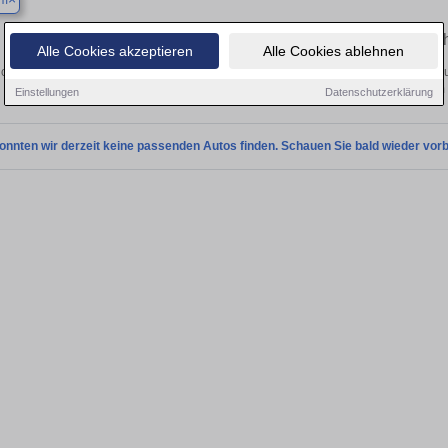
um
Finden Sie in Beckum Ihren gebrauch
Alle Cookies akzeptieren
Alle Cookies ablehnen
chen Sie in Beckum einen Nissan X-Trail Gebrauchtwagen? Entdecken Sie gebrau
Preisklassen von privat und vom
Einstellungen
Datenschutzerklärung
onnten wir derzeit keine passenden Autos finden. Schauen Sie bald wieder vorb