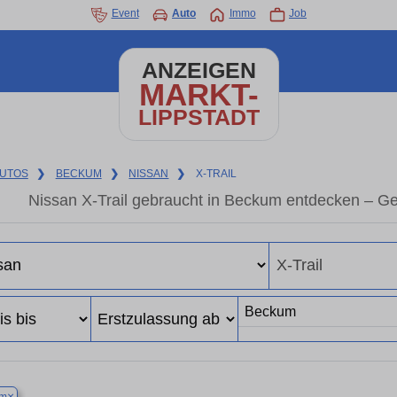
Event
Auto
Immo
Job
ANZEIGEN
MARKT-
LIPPSTADT
UTOS
❯
BECKUM
❯
NISSAN
❯
X-TRAIL
Nissan X-Trail gebraucht in Beckum entdecken – G
×