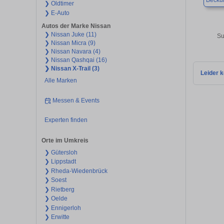
Beck
❯ Oldtimer
❯ E-Auto
Autos der Marke Nissan
❯ Nissan Juke (11)
Su
❯ Nissan Micra (9)
❯ Nissan Navara (4)
❯ Nissan Qashqai (16)
❯ Nissan X-Trail (3)
Leider k
Alle Marken
Messen & Events
Experten finden
Orte im Umkreis
❯ Gütersloh
❯ Lippstadt
❯ Rheda-Wiedenbrück
❯ Soest
❯ Rietberg
❯ Oelde
❯ Ennigerloh
❯ Erwitte