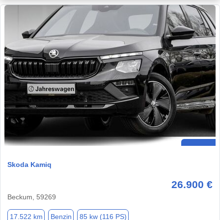
Skoda Kamiq
26.900 €
Beckum, 59269
17.522 km
Benzin
85 kw (116 PS)