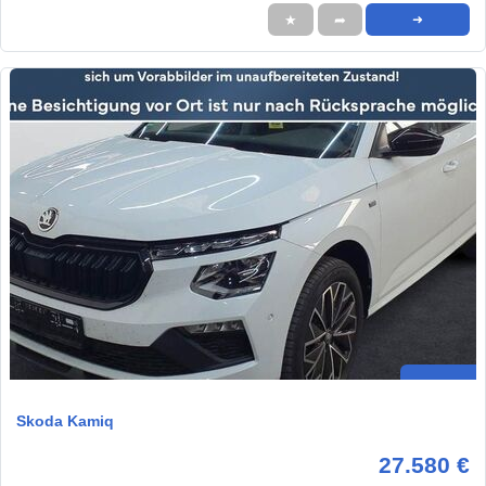
★
➦
➜
Skoda Kamiq
27.580 €