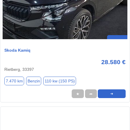
Skoda Kamiq
28.580 €
Rietberg, 33397
7.470 km
Benzin
110 kw (150 PS)
★
➦
➜