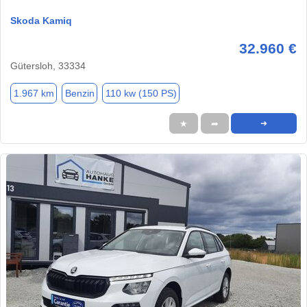
Skoda Kamiq
32.960 €
Gütersloh, 33334
1.967 km
Benzin
110 kw (150 PS)
★
➦
➜