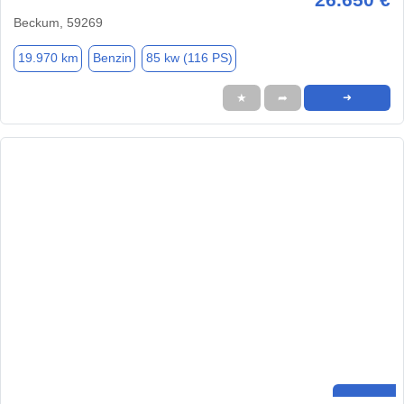
Beckum, 59269
19.970 km
Benzin
85 kw (116 PS)
★
➦
➜