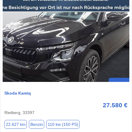
Skoda Kamiq
27.580 €
Rietberg, 33397
22.627 km
Benzin
110 kw (150 PS)