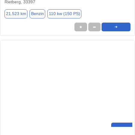
Rietberg, 33397
21.523 km
Benzin
110 kw (150 PS)
★
➦
➜