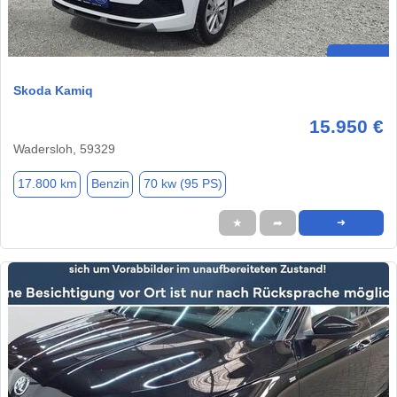
Skoda Kamiq
15.950 €
Wadersloh, 59329
17.800 km
Benzin
70 kw (95 PS)
★
➦
➜