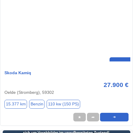
Skoda Kamiq
27.900 €
Oelde (Stromberg), 59302
15.377 km
Benzin
110 kw (150 PS)
★
➦
➜