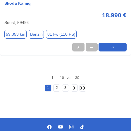
Skoda Kamiq
18.990 €
Soest, 59494
59.053 km
Benzin
81 kw (110 PS)
★
➦
➜
1 - 10 von 30
1
2
3
❯
❯❯