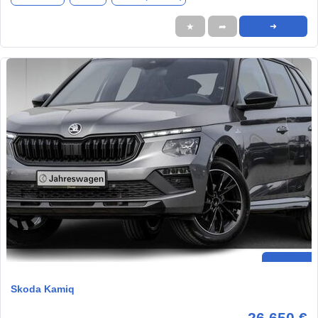
★
➦
➜
Skoda Kamiq
26.650 €