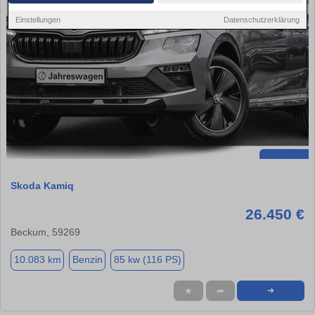
Einstellungen
Datenschutzerklärung
Skoda Kamiq
26.450 €
Beckum, 59269
10.083 km
Benzin
85 kw (116 PS)
★
➦
➜