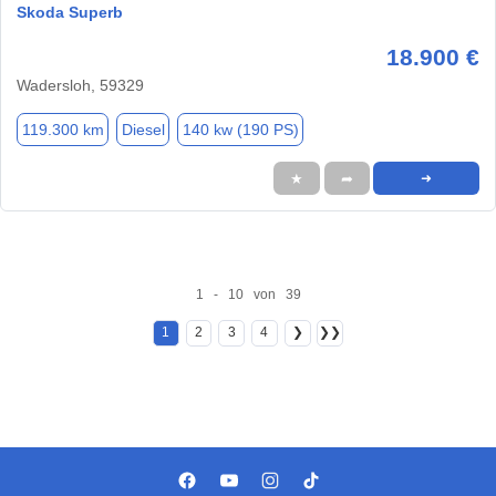
Skoda Superb
18.900 €
Wadersloh, 59329
119.300 km
Diesel
140 kw (190 PS)
★
➦
➜
1 - 10 von 39
1
2
3
4
❯
❯❯