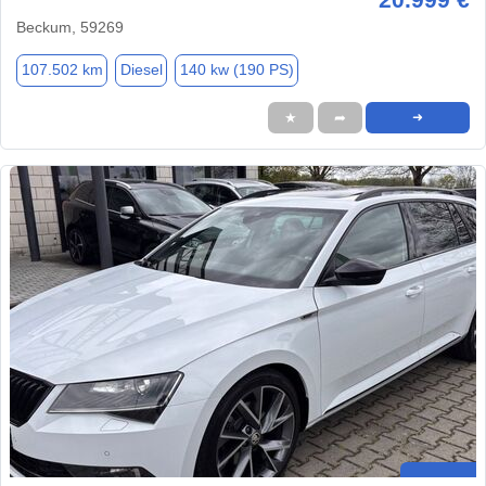
Beckum, 59269
107.502 km
Diesel
140 kw (190 PS)
★
➦
➜