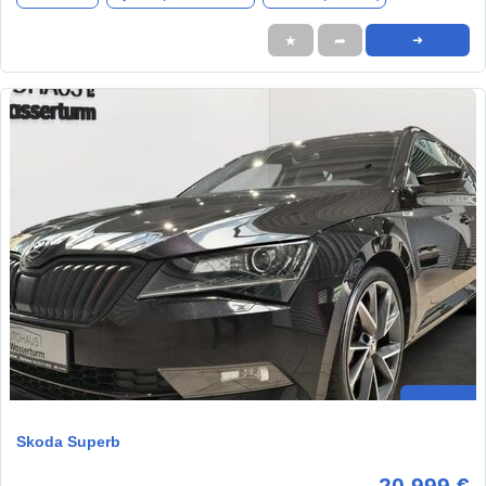
★
➦
➜
Skoda Superb
20.999 €