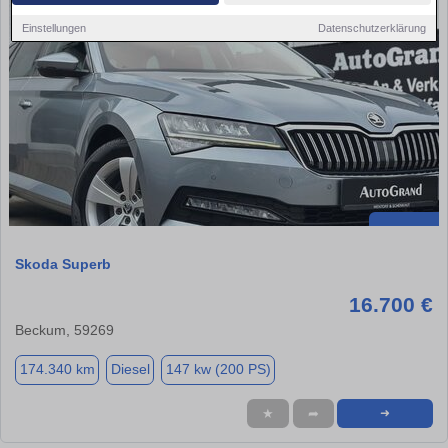
Einstellungen
Datenschutzerklärung
Skoda Superb
16.700 €
Beckum, 59269
174.340 km
Diesel
147 kw (200 PS)
★
➦
➜