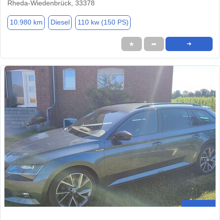
Rheda-Wiedenbrück, 33378
10.980 km
Diesel
110 kw (150 PS)
★
➦
➜