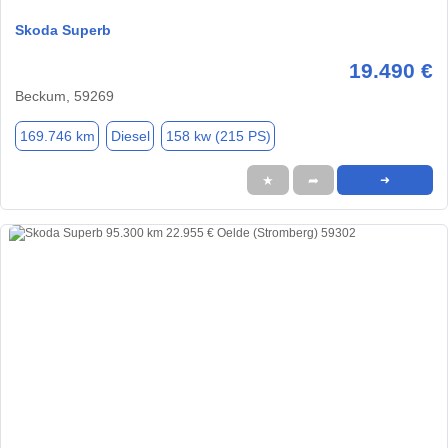
Skoda Superb
19.490 €
Beckum, 59269
169.746 km
Diesel
158 kw (215 PS)
★
➦
➜