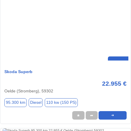
Skoda Superb
22.955 €
Oelde (Stromberg), 59302
95.300 km
Diesel
110 kw (150 PS)
★
➦
➜