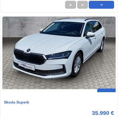
★
➦
➜
Skoda Superb
35.990 €