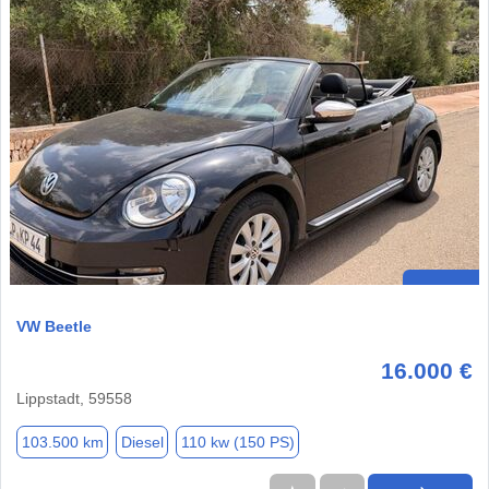
VW Beetle
16.000 €
Lippstadt, 59558
103.500 km
Diesel
110 kw (150 PS)