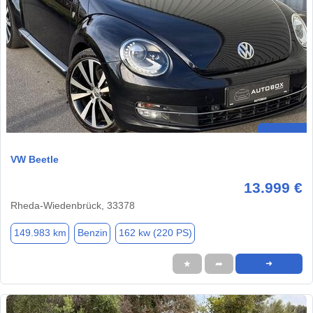
VW Beetle
13.999 €
Rheda-Wiedenbrück, 33378
149.983 km
Benzin
162 kw (220 PS)
★
➦
➜