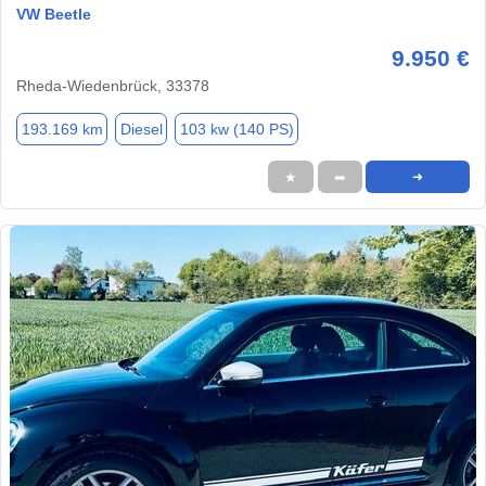
VW Beetle
9.950 €
Rheda-Wiedenbrück, 33378
193.169 km
Diesel
103 kw (140 PS)
★
➦
➜