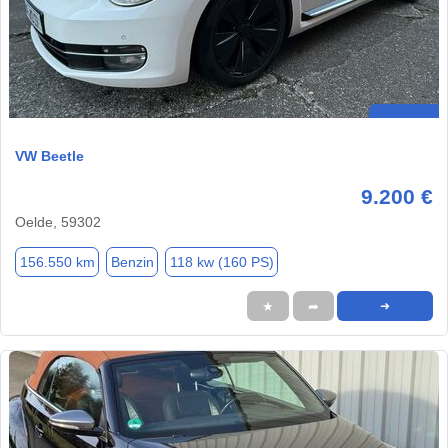
VW Beetle
9.200 €
Oelde, 59302
156.550 km
Benzin
118 kw (160 PS)
★
➦
➜