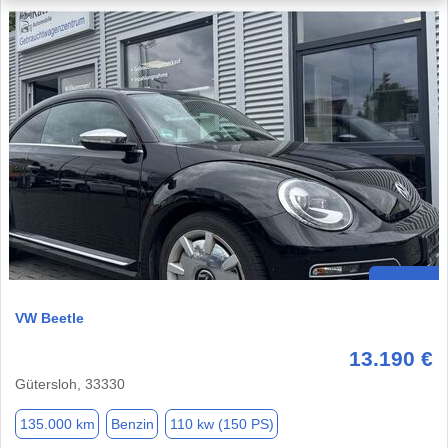
VW Beetle
13.190 €
Gütersloh, 33330
135.000 km
Benzin
110 kw (150 PS)