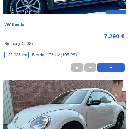
VW Beetle
7.290 €
Rietberg, 33397
129.028 km
Benzin
77 kw (105 PS)
★
➦
➜