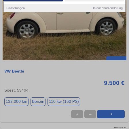
Einstellungen
Datenschutzerklärung
VW Beetle
9.500 €
Soest, 59494
132.000 km
Benzin
110 kw (150 PS)
★
➦
➜