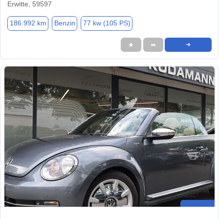
Erwitte, 59597
186.992 km
Benzin
77 kw (105 PS)
★
➦
➜