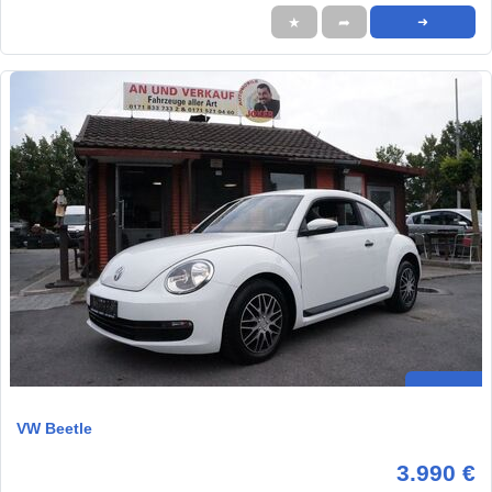
★
➦
➜
VW Beetle
3.990 €