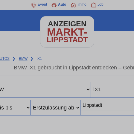
Event
Auto
Immo
Job
ANZEIGEN
MARKT-
LIPPSTADT
UTOS
❯
BMW
❯
IX1
BMW iX1 gebraucht in Lippstadt entdecken – Geb