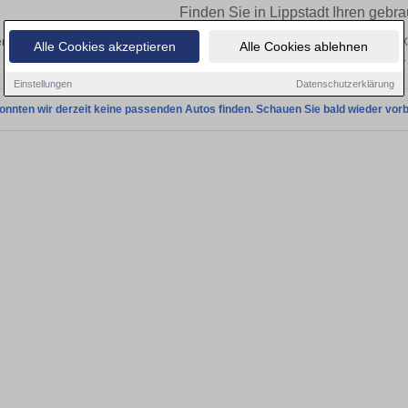
Finden Sie in Lippstadt Ihren geb
n Sie in Lippstadt einen BMW iX1 Gebrauchtwagen? Entdecken Sie gebrauchte iX
Alle Cookies akzeptieren
Alle Cookies ablehnen
privat und vom Händler.
Einstellungen
Datenschutzerklärung
onnten wir derzeit keine passenden Autos finden. Schauen Sie bald wieder vorb