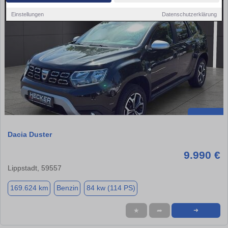
Einstellungen
Datenschutzerklärung
Dacia Duster
9.990 €
Lippstadt, 59557
169.624 km
Benzin
84 kw (114 PS)
★
➦
➜