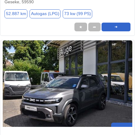
Geseke, 59590
52.887 km
Autogas (LPG)
73 kw (99 PS)
★
➦
➜