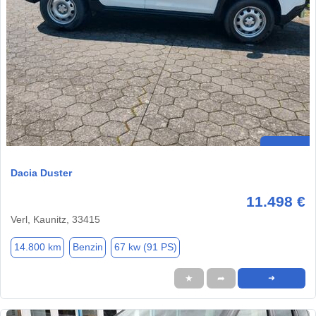
Dacia Duster
11.498 €
Verl, Kaunitz, 33415
14.800 km
Benzin
67 kw (91 PS)
★
➦
➜