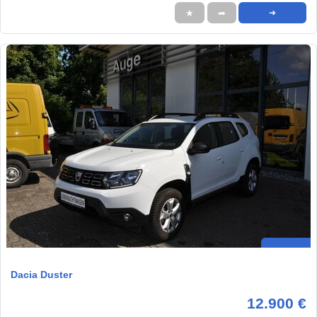
★
➦
➜
Dacia Duster
12.900 €