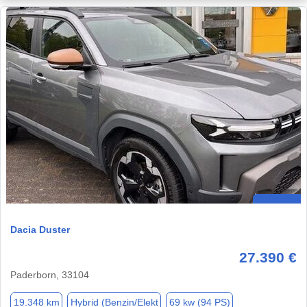
Dacia Duster
27.390 €
Paderborn, 33104
19.348 km
Hybrid (Benzin/Elekt
69 kw (94 PS)