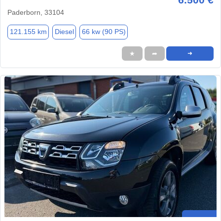
Paderborn, 33104
121.155 km
Diesel
66 kw (90 PS)
★
➦
➜