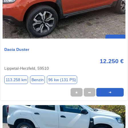
Dacia Duster
12.250 €
Lippetal-Herzfeld, 59510
113.258 km
Benzin
96 kw (131 PS)
★
➦
➜