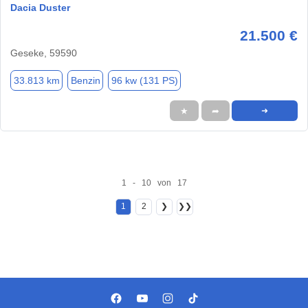
Dacia Duster
21.500 €
Geseke, 59590
33.813 km
Benzin
96 kw (131 PS)
★
➦
➜
1 - 10 von 17
1
2
❯
❯❯