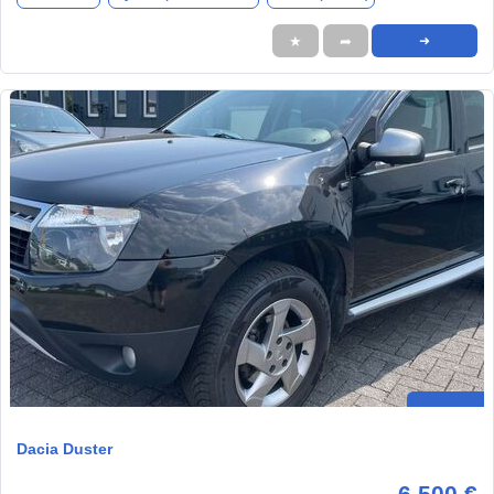
★
➦
➜
Dacia Duster
6.500 €