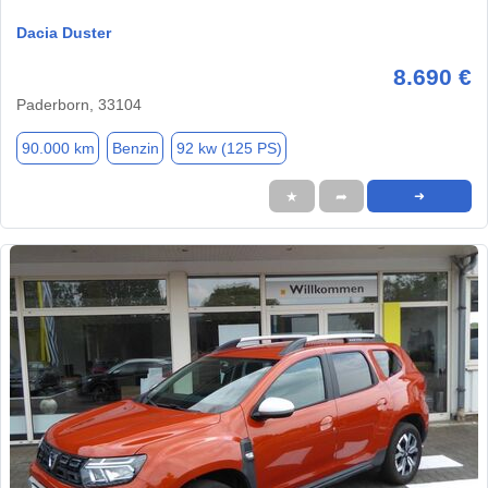
Dacia Duster
8.690 €
Paderborn, 33104
90.000 km
Benzin
92 kw (125 PS)
★
➦
➜