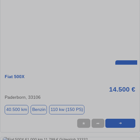
Fiat 500X
14.500 €
Paderborn, 33106
40.500 km
Benzin
110 kw (150 PS)
★
➦
➜