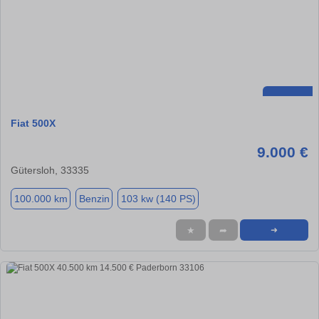
Fiat 500X
9.000 €
Gütersloh, 33335
100.000 km
Benzin
103 kw (140 PS)
★
➦
➜