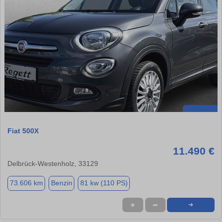
Fiat 500X
11.490 €
Delbrück-Westenholz, 33129
73.606 km
Benzin
81 kw (110 PS)
★
➦
➜