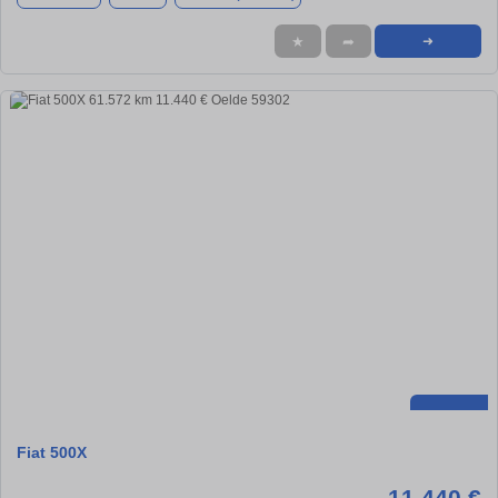
★
➦
➜
Fiat 500X
11.440 €