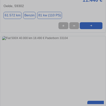
Oelde, 59302
61.572 km
Benzin
81 kw (110 PS)
★
➦
➜