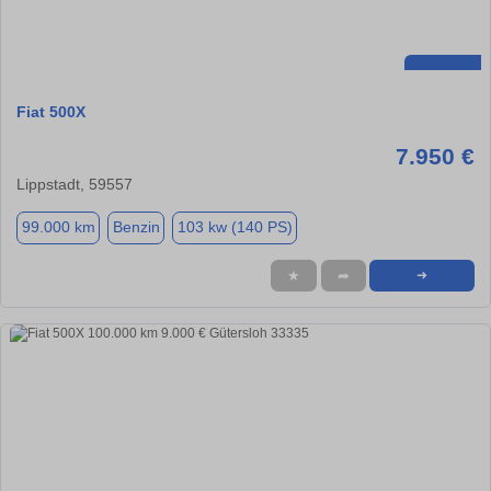
Fiat 500X
7.950 €
Lippstadt, 59557
99.000 km
Benzin
103 kw (140 PS)
★
➦
➜