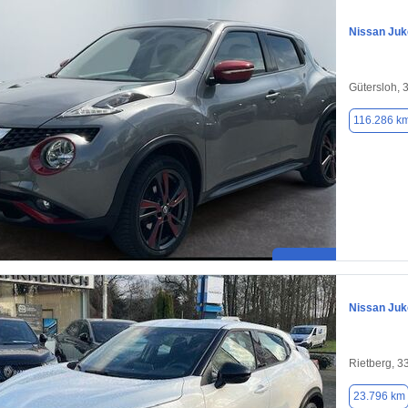
Nissan Juk
Gütersloh, 
116.286 k
Nissan Juk
Rietberg, 3
23.796 km