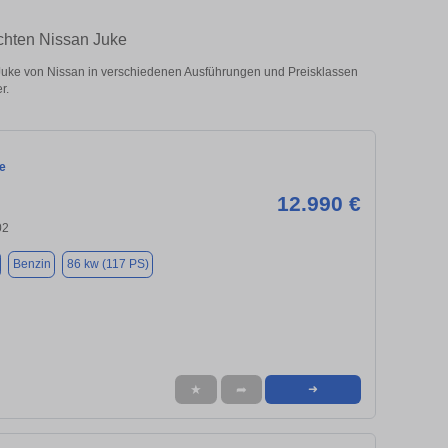
uchten Nissan Juke
uke von Nissan in verschiedenen Ausführungen und Preisklassen
r.
e
12.990 €
02
Benzin
86 kw (117 PS)
★
➦
➜