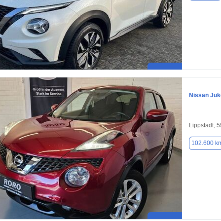
Nissan Juk
Lippstadt, 
102.600 k