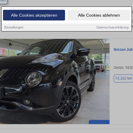
ück
Finden Sie in Delbrück Ihren gebra
Alle Cookies akzeptieren
Alle Cookies ablehnen
Sie in Delbrück einen Nissan Juke Gebrauchtwagen? Entdecken Sie gebrauchte J
von privat und vom Händle
Einstellungen
Datenschutzerklärung
Nissan Juk
Oelde, 593
73.102 km