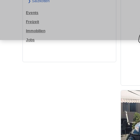
❯ Salzkotten
Events
Freizeit
Immobilien
Jobs