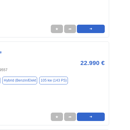
★
➦
➜
e
22.990 €
59557
Hybrid (Benzin/Elekt
105 kw (143 PS)
★
➦
➜