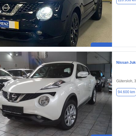
110.938 k
Nissan Juk
Gütersloh, 
94.600 km