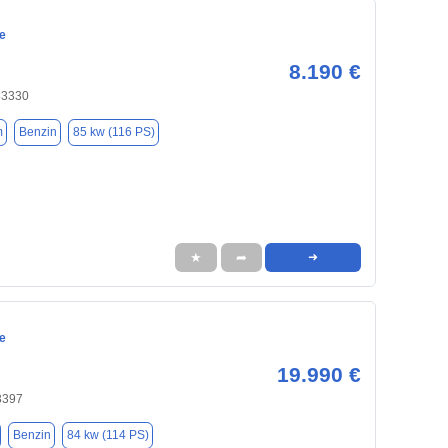
e
8.190 €
33330
m
Benzin
85 kw (116 PS)
★
➦
➜
e
19.990 €
3397
Benzin
84 kw (114 PS)