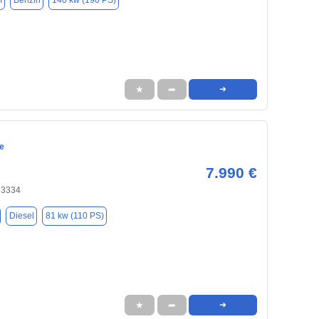
m
Benzin
140 kw (190 PS)
★
➦
➜
e
7.990 €
33334
Diesel
81 kw (110 PS)
★
➦
➜