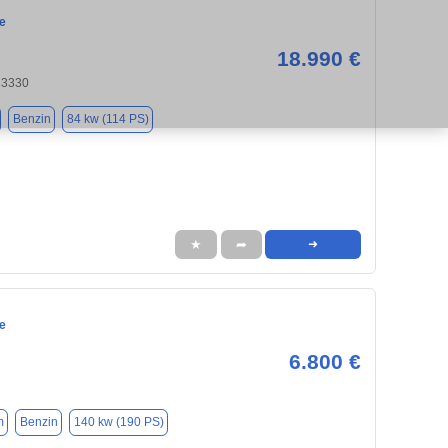
e
18.990 €
33330
Benzin
84 kw (114 PS)
★
➦
➜
e
6.800 €
m
Benzin
140 kw (190 PS)