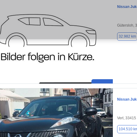
Nissan Juk
Gütersloh, 
32.982 km
Nissan Juk
Verl, 33415
104.510 k