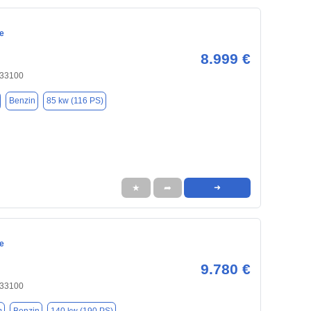
e
8.999 €
 33100
Benzin
85 kw (116 PS)
★
➦
➜
e
9.780 €
 33100