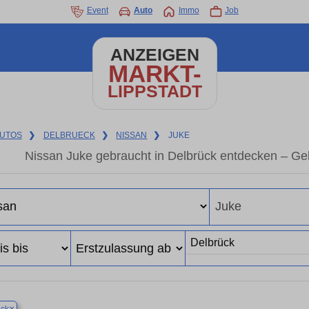
Event
Auto
Immo
Job
ANZEIGEN
MARKT-
LIPPSTADT
UTOS
❯
DELBRUECK
❯
NISSAN
❯
JUKE
Nissan Juke gebraucht in Delbrück entdecken – Ge
×