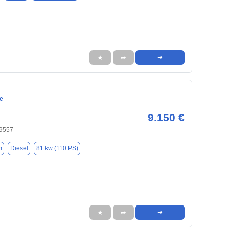
★
➦
➜
e
9.150 €
59557
m
Diesel
81 kw (110 PS)
★
➦
➜