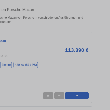
chten Porsche Macan
uchte Macan von Porsche in verschiedenen Ausführungen und
 Händler.
acan
113.890 €
 33100
Elektro
420 kw (571 PS)
★
➦
➜