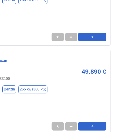
Benzin
260 kw (353 PS)
★
➦
➜
acan
49.890 €
 33100
Benzin
265 kw (360 PS)
★
➦
➜