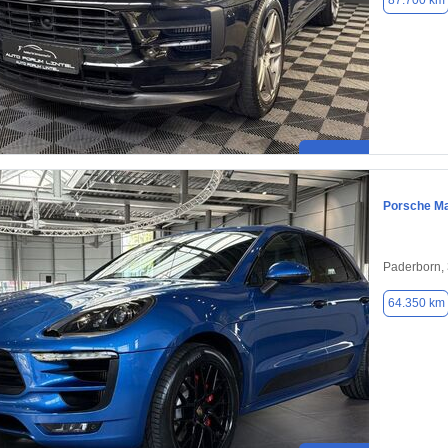
87.700 km
Porsche M
Paderborn,
64.350 km