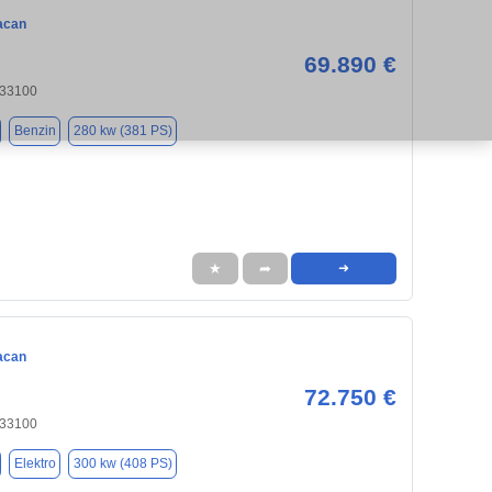
acan
69.890 €
 33100
Benzin
280 kw (381 PS)
★
➦
➜
acan
72.750 €
 33100
Elektro
300 kw (408 PS)