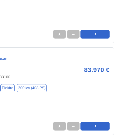
★
➦
➜
acan
83.970 €
 33100
Elektro
300 kw (408 PS)
★
➦
➜