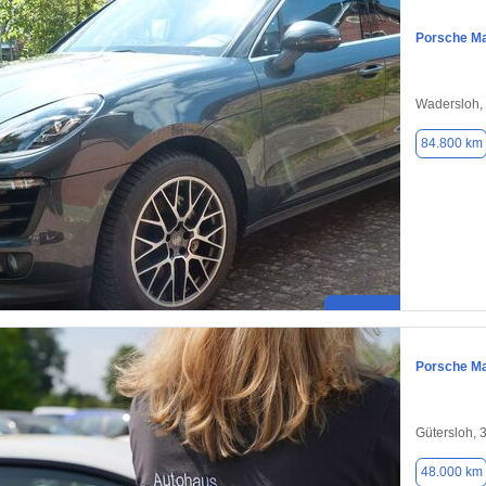
Porsche M
Wadersloh,
84.800 km
Porsche M
Gütersloh, 
48.000 km