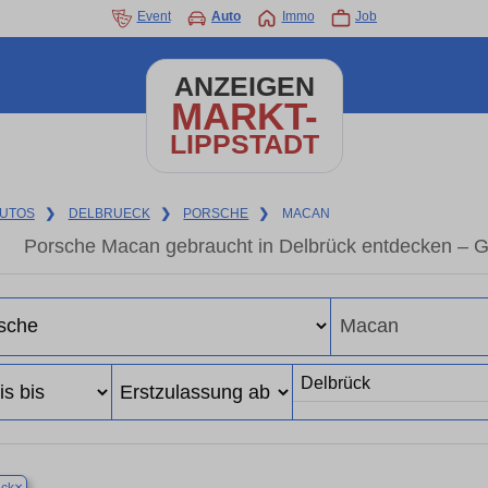
Event
Auto
Immo
Job
ANZEIGEN
MARKT-
LIPPSTADT
UTOS
❯
DELBRUECK
❯
PORSCHE
❯
MACAN
Porsche Macan gebraucht in Delbrück entdecken – G
×