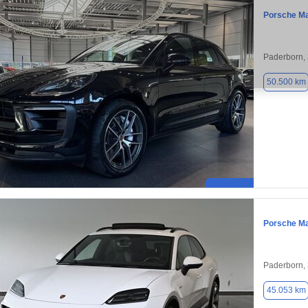
Porsche M
Paderborn,
50.500 km
Porsche M
Paderborn,
45.053 km