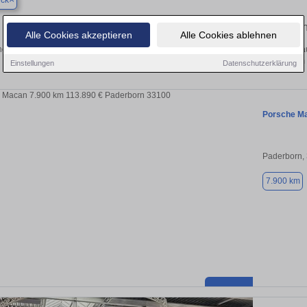
ück
Finden Sie in Delbrück Ihren gebrau
Alle Cookies akzeptieren
Alle Cookies ablehnen
en Sie in Delbrück einen Porsche Macan Gebrauchtwagen? Entdecken Sie gebra
Preisklassen von privat und vom
Einstellungen
Datenschutzerklärung
Porsche M
Paderborn,
7.900 km