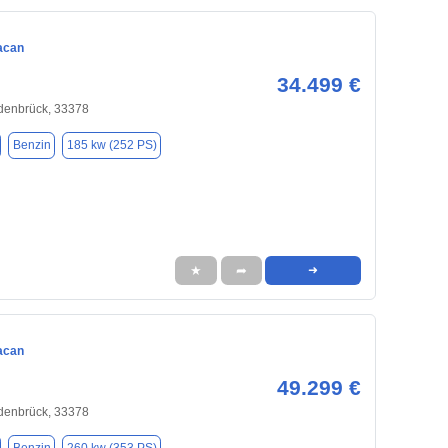
acan
34.499 €
enbrück, 33378
Benzin
185 kw (252 PS)
★
➦
➜
acan
49.299 €
enbrück, 33378