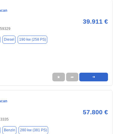
acan
39.911 €
 59329
Diesel
190 kw (258 PS)
★
➦
➜
acan
57.800 €
33335
Benzin
280 kw (381 PS)