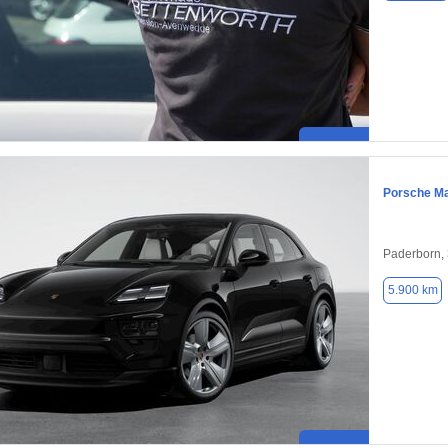
Porsche M
Paderborn,
5.900 km