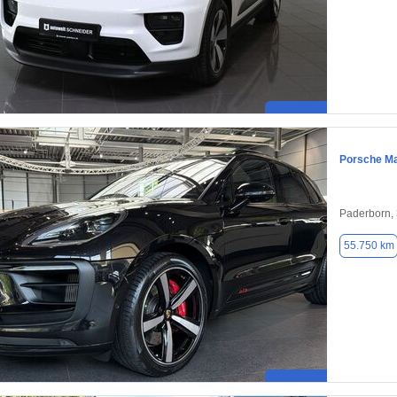
Porsche M
Paderborn,
55.750 km