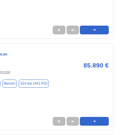
★
➦
➜
acan
85.890 €
 33100
Benzin
324 kw (441 PS)
★
➦
➜