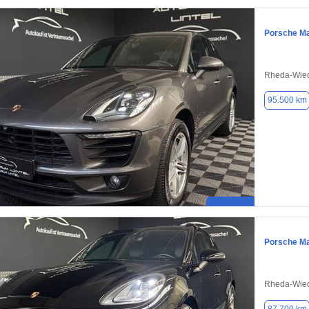
Porsche M
Rheda-Wied
95.500 km
Porsche M
Rheda-Wied