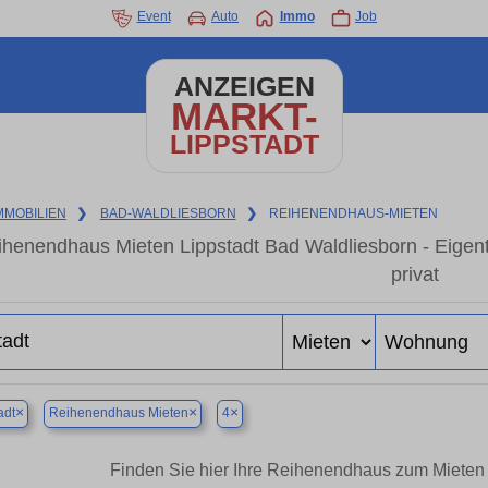
Event
Auto
Immo
Job
ANZEIGEN
MARKT-
LIPPSTADT
MMOBILIEN
❯
BAD-WALDLIESBORN
❯
REIHENENDHAUS-MIETEN
ihenendhaus Mieten Lippstadt Bad Waldliesborn - Eige
privat
×
×
×
adt
Reihenendhaus Mieten
4
Finden Sie hier Ihre Reihenendhaus zum Mieten 