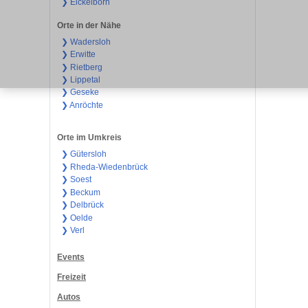
❯ Eickelborn
Orte in der Nähe
❯ Wadersloh
❯ Erwitte
❯ Rietberg
❯ Lippetal
❯ Geseke
❯ Anröchte
Orte im Umkreis
❯ Gütersloh
❯ Rheda-Wiedenbrück
❯ Soest
❯ Beckum
❯ Delbrück
❯ Oelde
❯ Verl
Events
Freizeit
Autos