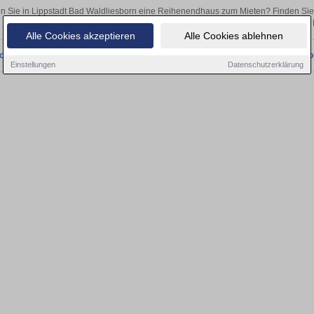
n Sie in Lippstadt Bad Waldliesborn eine Reihenendhaus zum Mieten? Finden Sie
Kapitalanlage oder zur Vermietung – hier finden Sie Ihre Immobilie in
Alle Cookies akzeptieren
Alle Cookies ablehnen
onnten wir derzeit keine passenden Objekte finden. Schauen Sie bald wieder vo
Einstellungen
Datenschutzerklärung