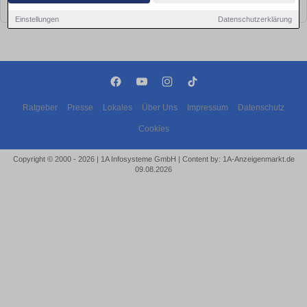
bald wieder vorbei!
Einstellungen
Datenschutzerklärung
Ratgeber
Presse
Lokales
Über Uns
Impressum
Datenschutz
Cookies
Copyright © 2000 - 2026 | 1A Infosysteme GmbH | Content by: 1A-Anzeigenmarkt.de
09.08.2026