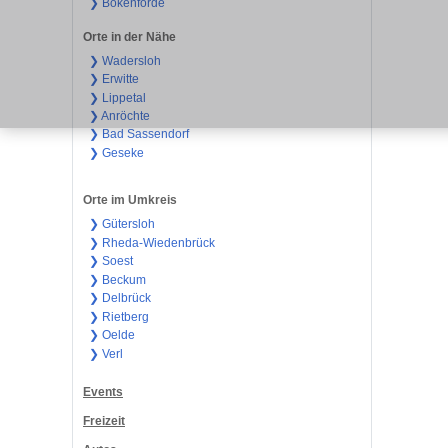
❯ Bökenförde
Orte in der Nähe
❯ Wadersloh
❯ Erwitte
❯ Lippetal
❯ Anröchte
❯ Bad Sassendorf
❯ Geseke
Orte im Umkreis
❯ Gütersloh
❯ Rheda-Wiedenbrück
❯ Soest
❯ Beckum
❯ Delbrück
❯ Rietberg
❯ Oelde
❯ Verl
Events
Freizeit