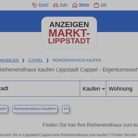
Event
Auto
Immo
Job
ANZEIGEN
MARKT-
LIPPSTADT
MMOBILIEN
❯
CAPPEL
❯
REIHENENDHAUS-KAUFEN
Reihenendhaus kaufen Lippstadt Cappel - Eigentumswohn
×
×
×
adt
Reihenendhaus Kaufen
4
Finden Sie hier Ihre Reihenendhaus zum ka
Suchen Sie in Lippstadt Cappel eine Reihenendhaus zum kaufen? Finden Sie hier