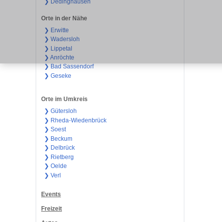
❯ Dedinghausen
Orte in der Nähe
❯ Erwitte
❯ Wadersloh
❯ Lippetal
❯ Anröchte
❯ Bad Sassendorf
❯ Geseke
Orte im Umkreis
❯ Gütersloh
❯ Rheda-Wiedenbrück
❯ Soest
❯ Beckum
❯ Delbrück
❯ Rietberg
❯ Oelde
❯ Verl
Events
Freizeit