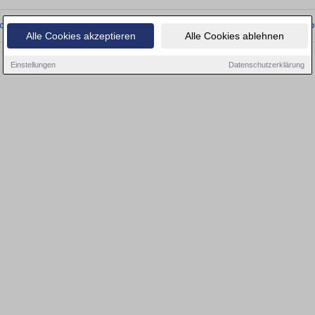
onnten wir derzeit keine passenden Objekte finden. Schauen Sie bald wieder vo
Alle Cookies akzeptieren
Alle Cookies ablehnen
Einstellungen
Datenschutzerklärung