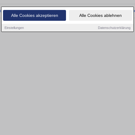
onnten wir derzeit keine passenden Objekte finden. Schauen Sie bald wieder vo
Alle Cookies akzeptieren
Alle Cookies ablehnen
Einstellungen
Datenschutzerklärung