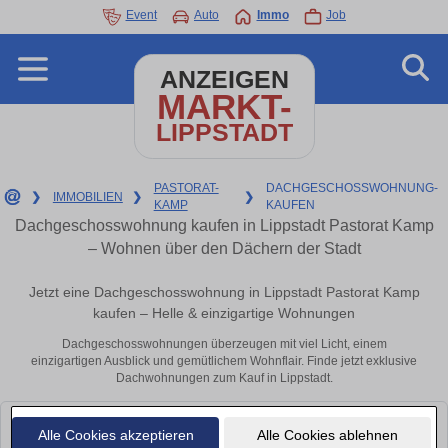
Event
Auto
Immo
Job
ANZEIGEN
MARKT-
LIPPSTADT
PASTORAT-
DACHGESCHOSSWOHNUNG-
❯
IMMOBILIEN
❯
❯
KAMP
KAUFEN
Dachgeschosswohnung kaufen in Lippstadt Pastorat Kamp
– Wohnen über den Dächern der Stadt
Jetzt eine Dachgeschosswohnung in Lippstadt Pastorat Kamp
kaufen – Helle & einzigartige Wohnungen
Dachgeschosswohnungen überzeugen mit viel Licht, einem
einzigartigen Ausblick und gemütlichem Wohnflair. Finde jetzt exklusive
Dachwohnungen zum Kauf in Lippstadt.
Leider konnten wir derzeit keine passenden Objekte finden. Schauen Sie
Alle Cookies akzeptieren
Alle Cookies ablehnen
bald wieder vorbei!