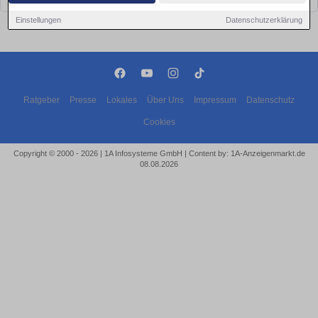
Einstellungen
Datenschutzerklärung
Ratgeber
Presse
Lokales
Über Uns
Impressum
Datenschutz
Cookies
Copyright © 2000 - 2026 | 1A Infosysteme GmbH | Content by: 1A-Anzeigenmarkt.de
08.08.2026