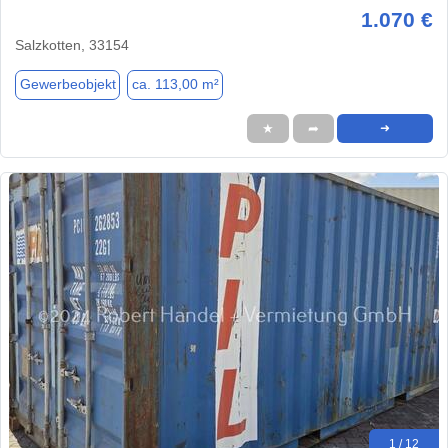
1.070 €
Salzkotten, 33154
Gewerbeobjekt
ca. 113,00 m²
★
➦
➜
1 / 12