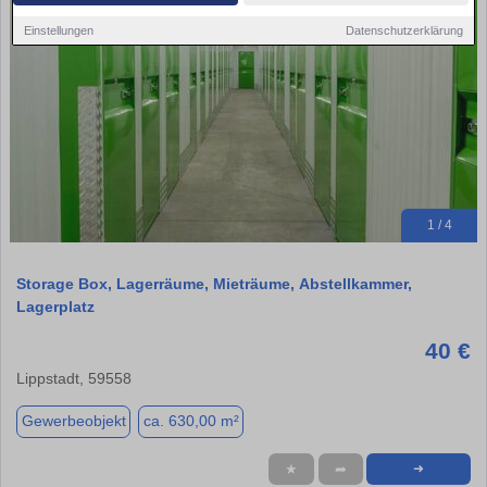
Einstellungen
Datenschutzerklärung
1 / 4
Storage Box, Lagerräume, Mieträume, Abstellkammer,
Lagerplatz
40 €
Lippstadt, 59558
Gewerbeobjekt
ca. 630,00 m²
★
➦
➜