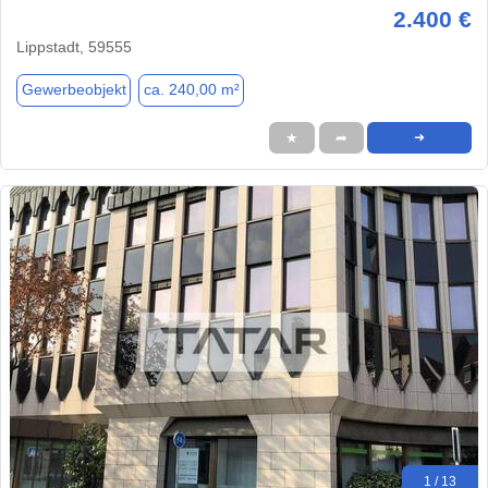
2.400 €
Lippstadt, 59555
Gewerbeobjekt
ca. 240,00 m²
★
➦
➜
1 / 13