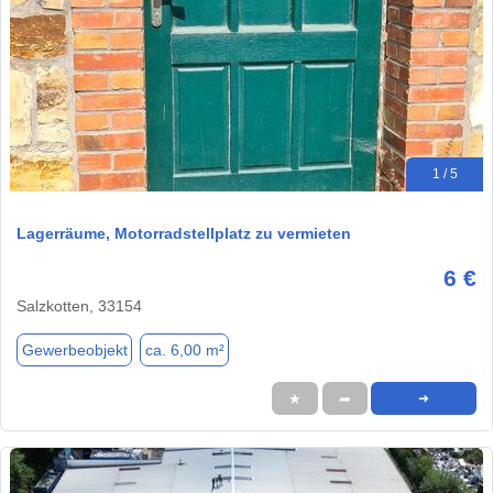
1 / 5
Lagerräume, Motorradstellplatz zu vermieten
6 €
Salzkotten, 33154
Gewerbeobjekt
ca. 6,00 m²
★
➦
➜