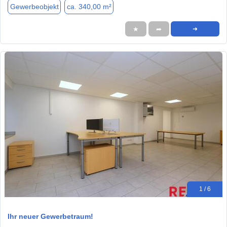
Gewerbeobjekt
ca. 340,00 m²
★
➦
➜
1 / 6
Ihr neuer Gewerbetraum!