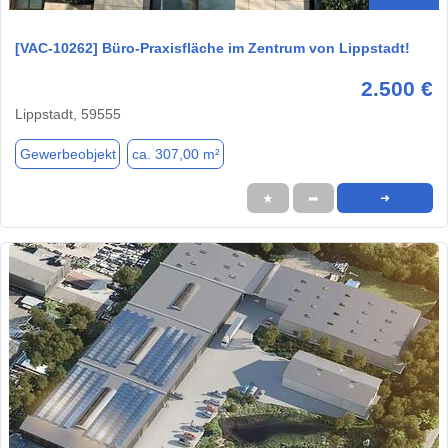
[VAC-10262] Büro-Praxisfläche im Zentrum von Lippstadt!
2.500 €
Lippstadt, 59555
Gewerbeobjekt
ca. 307,00 m²
★
➦
➜