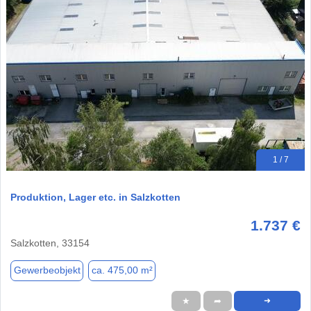
1 / 7
Produktion, Lager etc. in Salzkotten
1.737 €
Salzkotten, 33154
Gewerbeobjekt
ca. 475,00 m²
★
➦
➜