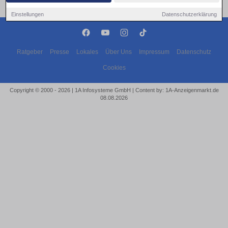
Einstellungen
Datenschutzerklärung
Ratgeber
Presse
Lokales
Über Uns
Impressum
Datenschutz
Cookies
Copyright © 2000 - 2026 | 1A Infosysteme GmbH | Content by: 1A-Anzeigenmarkt.de
08.08.2026