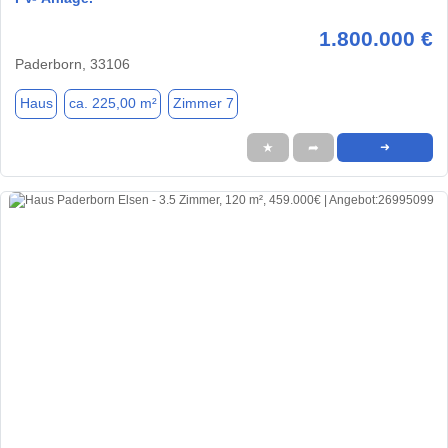
1.800.000 €
Paderborn, 33106
Haus
ca. 225,00 m²
Zimmer 7
★
➦
➜