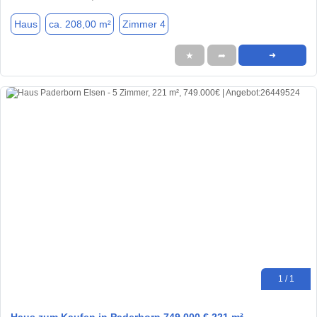
Haus
ca. 208,00 m²
Zimmer 4
★
➦
➜
1 / 1
Haus zum Kaufen in Paderborn 749.000 € 221 m²