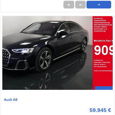
★
➦
➜
Audi A8
59.945 €