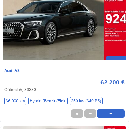
Audi A8
62.200 €
Gütersloh, 33330
36.000 km
Hybrid (Benzin/Elekt
250 kw (340 PS)
★
➦
➜