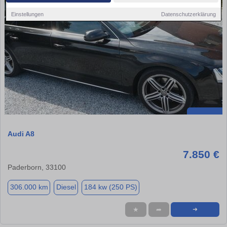
Einstellungen
Datenschutzerklärung
Audi A8
7.850 €
Paderborn, 33100
306.000 km
Diesel
184 kw (250 PS)
★
➦
➜