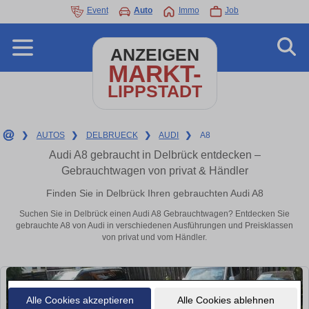
Event
Auto
Immo
Job
ANZEIGEN
MARKT-
LIPPSTADT
❯
AUTOS
❯
DELBRUECK
❯
AUDI
❯
A8
Audi A8 gebraucht in Delbrück entdecken –
Gebrauchtwagen von privat & Händler
Finden Sie in Delbrück Ihren gebrauchten Audi A8
Suchen Sie in Delbrück einen Audi A8 Gebrauchtwagen? Entdecken Sie
gebrauchte A8 von Audi in verschiedenen Ausführungen und Preisklassen
von privat und vom Händler.
Alle Cookies akzeptieren
Alle Cookies ablehnen