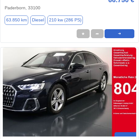
Paderborn, 33100
63.850 km
Diesel
210 kw (286 PS)
★
➦
➜