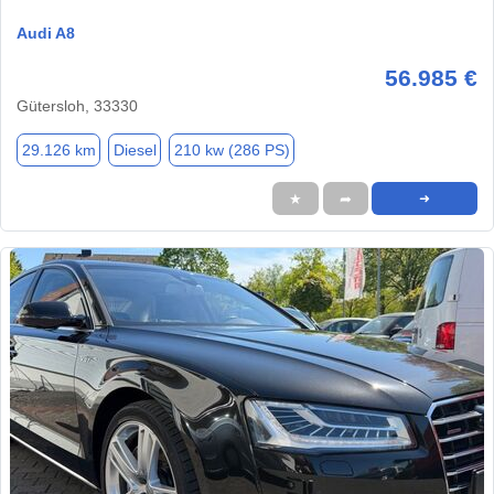
Audi A8
56.985 €
Gütersloh, 33330
29.126 km
Diesel
210 kw (286 PS)
★
➦
➜