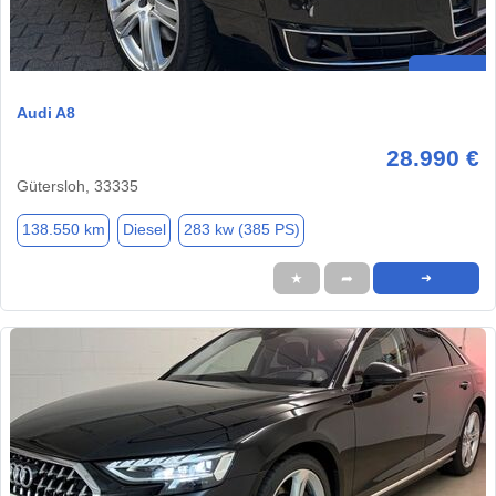
Audi A8
28.990 €
Gütersloh, 33335
138.550 km
Diesel
283 kw (385 PS)
★
➦
➜