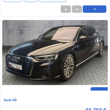
★
➦
➜
Audi A8
66.750 €