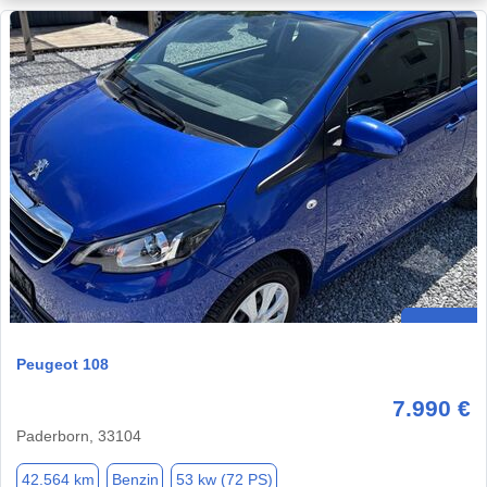
Peugeot 108
7.990 €
Paderborn, 33104
42.564 km
Benzin
53 kw (72 PS)