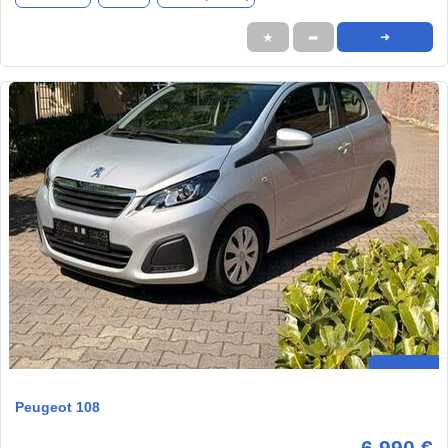
★
➦
➜
Peugeot 108
6.990 €