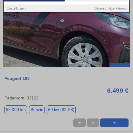
Einstellungen
Datenschutzerklärung
Peugeot 108
6.499 €
Paderborn, 33102
58.000 km
Benzin
60 kw (82 PS)
★
➦
➜