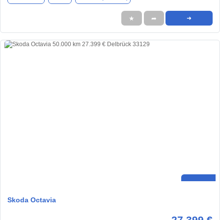
★
➦
➜
Skoda Octavia
27.399 €