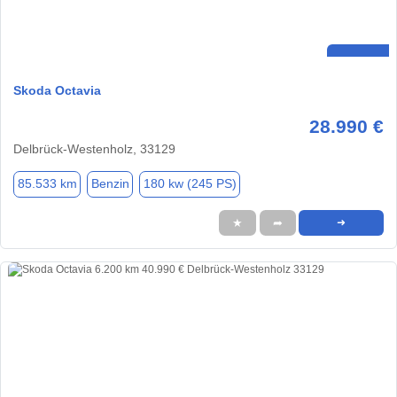
Skoda Octavia
28.990 €
Delbrück-Westenholz, 33129
85.533 km
Benzin
180 kw (245 PS)
★
➦
➜