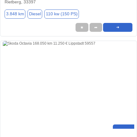
Rietberg, 33397
3.848 km
Diesel
110 kw (150 PS)
★
➦
➜