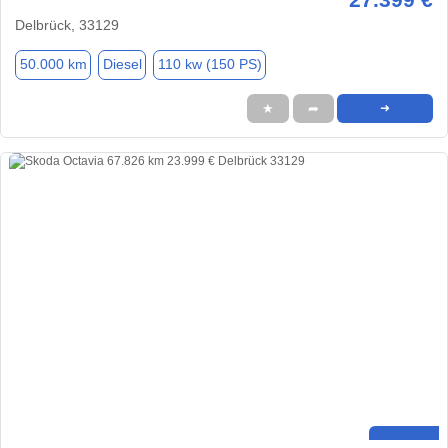
Delbrück, 33129
50.000 km
Diesel
110 kw (150 PS)
★
➦
➜