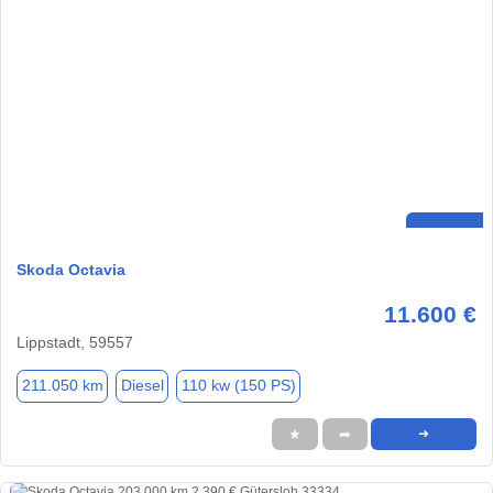
Skoda Octavia
11.600 €
Lippstadt, 59557
211.050 km
Diesel
110 kw (150 PS)
★
➦
➜