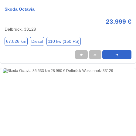
Skoda Octavia
23.999 €
Delbrück, 33129
67.826 km
Diesel
110 kw (150 PS)
★
➦
➜