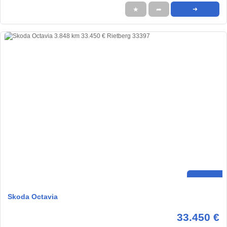
★
➦
➜
Skoda Octavia
33.450 €