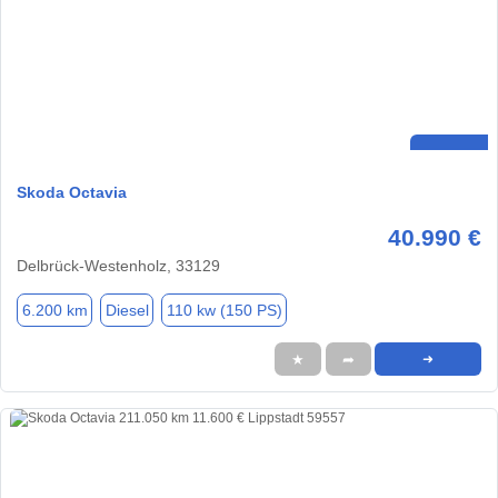
Skoda Octavia
40.990 €
Delbrück-Westenholz, 33129
6.200 km
Diesel
110 kw (150 PS)
★
➦
➜