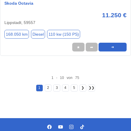
Skoda Octavia
11.250 €
Lippstadt, 59557
168.050 km
Diesel
110 kw (150 PS)
★
➦
➜
1 - 10 von 75
1
2
3
4
5
❯
❯❯