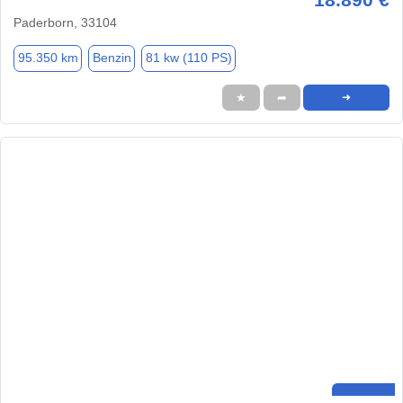
Paderborn, 33104
95.350 km
Benzin
81 kw (110 PS)
★
➦
➜