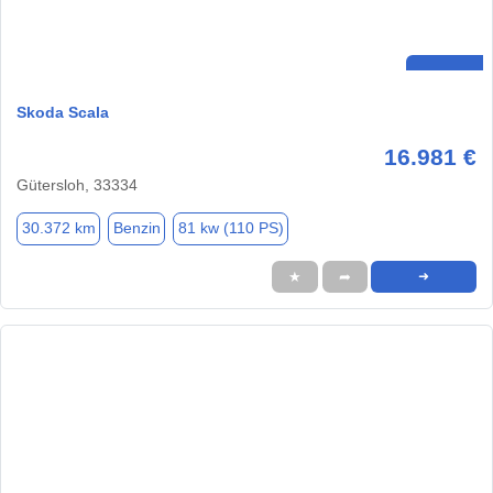
Skoda Scala
16.981 €
Gütersloh, 33334
30.372 km
Benzin
81 kw (110 PS)
★
➦
➜