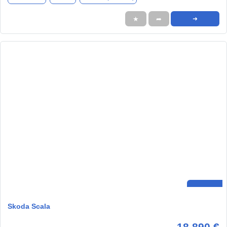
★
➦
➜
Skoda Scala
18.890 €