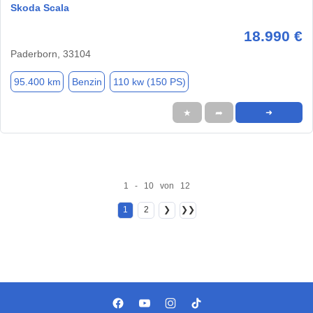
Skoda Scala
18.990 €
Paderborn, 33104
95.400 km
Benzin
110 kw (150 PS)
★
➦
➜
1 - 10 von 12
1
2
❯
❯❯