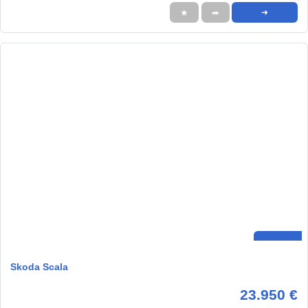
★
➦
➜
Skoda Scala
23.950 €