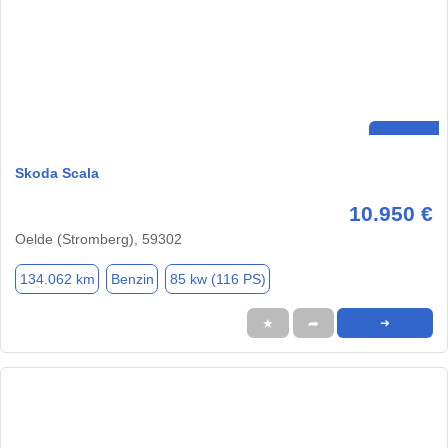
Skoda Scala
10.950 €
Oelde (Stromberg), 59302
134.062 km
Benzin
85 kw (116 PS)
★
➦
➜