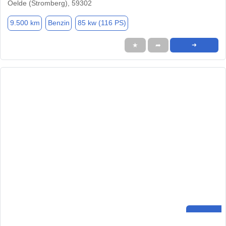
Oelde (Stromberg), 59302
9.500 km
Benzin
85 kw (116 PS)
★
➦
➜