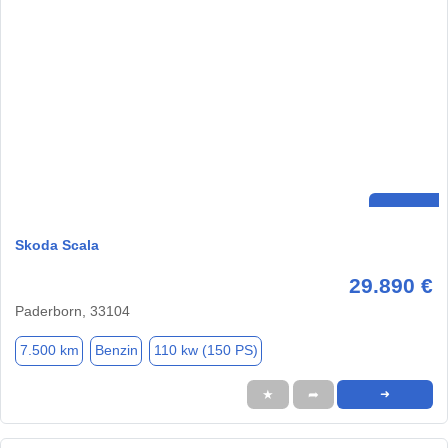
Skoda Scala
29.890 €
Paderborn, 33104
7.500 km
Benzin
110 kw (150 PS)
★
➦
➜