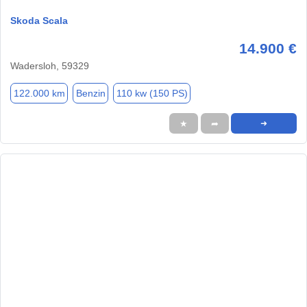
Skoda Scala
14.900 €
Wadersloh, 59329
122.000 km
Benzin
110 kw (150 PS)
★
➦
➜