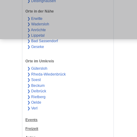
❯ Dedinghausen
Orte in der Nähe
❯ Erwitte
❯ Wadersloh
❯ Anröchte
❯ Lippetal
❯ Bad Sassendorf
❯ Geseke
Orte im Umkreis
❯ Gütersloh
❯ Rheda-Wiedenbrück
❯ Soest
❯ Beckum
❯ Delbrück
❯ Rietberg
❯ Oelde
❯ Verl
Events
Freizeit