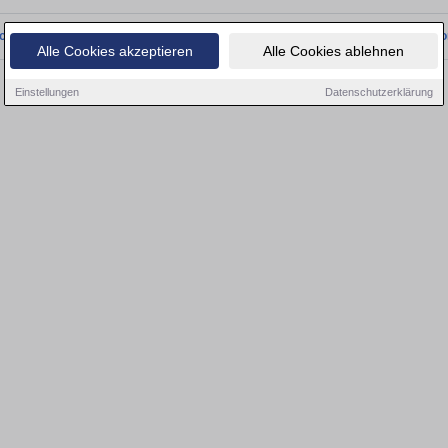
onnten wir derzeit keine passenden Objekte finden. Schauen Sie bald wieder vo
Alle Cookies akzeptieren
Alle Cookies ablehnen
Einstellungen
Datenschutzerklärung